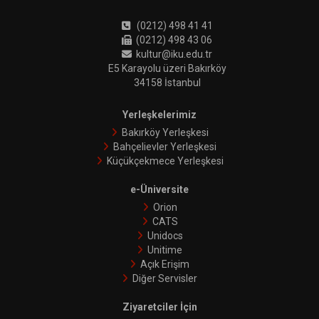
(0212) 498 41 41
(0212) 498 43 06
kultur@iku.edu.tr
E5 Karayolu üzeri Bakırköy
34158 İstanbul
Yerleşkelerimiz
Bakırköy Yerleşkesi
Bahçelievler Yerleşkesi
Küçükçekmece Yerleşkesi
e-Üniversite
Orion
CATS
Unidocs
Unitime
Açık Erişim
Diğer Servisler
Ziyaretciler İçin