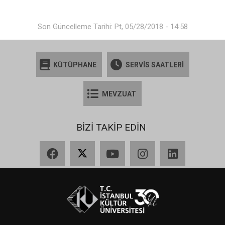
Son Güncelleme Tarihi: Pt, 05/28/2018 - 14:58
KÜTÜPHANE
SERVİS SAATLERİ
MEVZUAT
BİZİ TAKİP EDİN
Facebook
X
YouTube
Instagram
LinkedIn