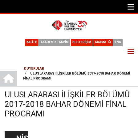
KALİTE
AKADEMİK TAKVİM
HIZLI ERİŞİM
ARAMA
ENG
DUYURULAR
ANA SAYFA
/
ULUSLARARASI İLIŞKILER BÖLÜMÜ 2017-2018 BAHAR DÖNEMI
SAYFA
FINAL PROGRAMI
YOLU
ULUSLARARASI İLIŞKILER BÖLÜMÜ
2017-2018 BAHAR DÖNEMI FINAL
PROGRAMI