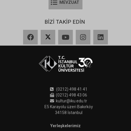
MEVZUAT
BİZİ TAKİP EDİN
Facebook
X
YouTube
Instagram
LinkedIn
(0212) 498 41 41
(0212) 498 43 06
kultur@iku.edu.tr
E5 Karayolu üzeri Bakırköy
34158 İstanbul
Yerleşkelerimiz