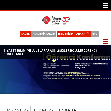
KALİTE
AKADEMİK TAKVİM
HIZLI ERİŞİM
ARAMA
ENG
SIYASET BILIMI VE ULUSLARARASI İLIŞKILER BÖLÜMÜ ÖĞRENCI
KONFERANSI
BAĞLANTILAR
DUYURULAR
HABERLER