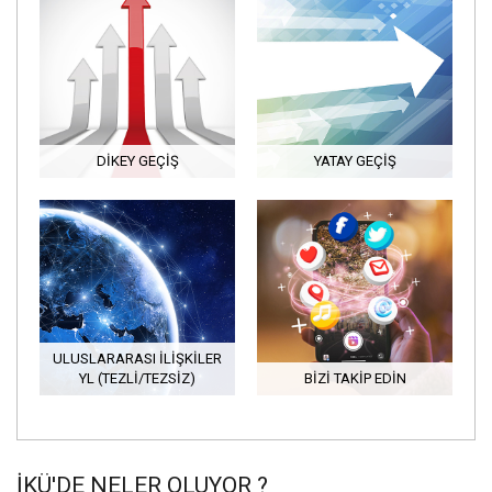
DIKEY GEÇIŞ
YATAY GEÇIŞ
ULUSLARARASI İLİŞKİLER
YL (TEZLİ/TEZSİZ)
BIZI TAKIP EDIN
İKÜ'DE NELER OLUYOR ?