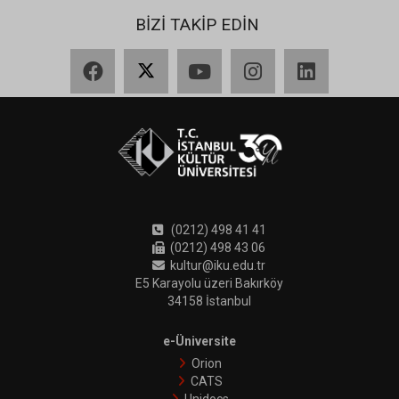
BİZİ TAKİP EDİN
Facebook
X
YouTube
Instagram
LinkedIn
(0212) 498 41 41
(0212) 498 43 06
kultur@iku.edu.tr
E5 Karayolu üzeri Bakırköy
34158 İstanbul
e-Üniversite
Orion
CATS